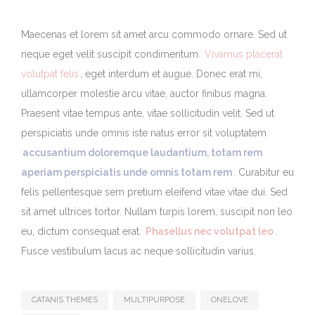
Maecenas et lorem sit amet arcu commodo ornare. Sed ut
neque eget velit suscipit condimentum.
Vivamus placerat
volutpat felis
, eget interdum et augue. Donec erat mi,
ullamcorper molestie arcu vitae, auctor finibus magna.
Praesent vitae tempus ante, vitae sollicitudin velit. Sed ut
perspiciatis unde omnis iste natus error sit voluptatem
accusantium doloremque laudantium, totam rem
aperiam perspiciatis unde omnis totam rem
. Curabitur eu
felis pellentesque sem pretium eleifend vitae vitae dui. Sed
sit amet ultrices tortor. Nullam turpis lorem, suscipit non leo
eu, dictum consequat erat.
Phasellus nec volutpat leo
.
Fusce vestibulum lacus ac neque sollicitudin varius.
CATANIS THEMES
MULTIPURPOSE
ONELOVE