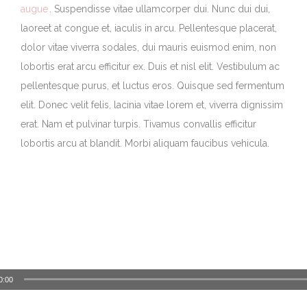
augue
. Suspendisse vitae ullamcorper dui. Nunc dui dui,
laoreet at congue et, iaculis in arcu. Pellentesque placerat,
dolor vitae viverra sodales, dui mauris euismod enim, non
lobortis erat arcu efficitur ex. Duis et nisl elit. Vestibulum ac
pellentesque purus, et luctus eros. Quisque sed fermentum
elit. Donec velit felis, lacinia vitae lorem et, viverra dignissim
erat. Nam et pulvinar turpis. Tivamus convallis efficitur
lobortis arcu at blandit. Morbi aliquam faucibus vehicula.
0:00