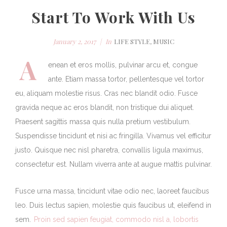
Start To Work With Us
January 2, 2017
In
LIFE STYLE
,
MUSIC
A
enean et eros mollis, pulvinar arcu et, congue
ante. Etiam massa tortor, pellentesque vel tortor
eu, aliquam molestie risus. Cras nec blandit odio. Fusce
gravida neque ac eros blandit, non tristique dui aliquet.
Praesent sagittis massa quis nulla pretium vestibulum.
Suspendisse tincidunt et nisi ac fringilla. Vivamus vel efficitur
justo. Quisque nec nisl pharetra, convallis ligula maximus,
consectetur est. Nullam viverra ante at augue mattis pulvinar.
Fusce urna massa, tincidunt vitae odio nec, laoreet faucibus
leo. Duis lectus sapien, molestie quis faucibus ut, eleifend in
sem.
Proin sed sapien feugiat, commodo nisl a, lobortis