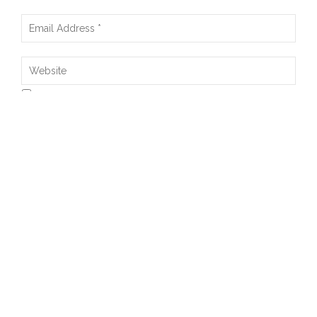
SAVE MY NAME, EMAIL, AND WEBSITE IN THIS BROWSER FOR
THE NEXT TIME I COMMENT.