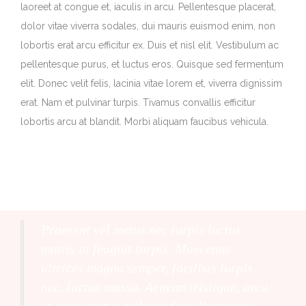
laoreet at congue et, iaculis in arcu. Pellentesque placerat,
dolor vitae viverra sodales, dui mauris euismod enim, non
lobortis erat arcu efficitur ex. Duis et nisl elit. Vestibulum ac
pellentesque purus, et luctus eros. Quisque sed fermentum
elit. Donec velit felis, lacinia vitae lorem et, viverra dignissim
erat. Nam et pulvinar turpis. Tivamus convallis efficitur
lobortis arcu at blandit. Morbi aliquam faucibus vehicula.
Praesent vel metus nec turpis luctus
mattis ut feugiat turpis. Maecenas
ultrices magna semper, facilisis turpis
nec, luctus massa. Aenean tristique, arcu
et consectetur malesuada pellentesque