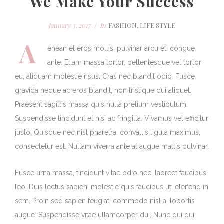
We Make Your Success
January 3, 2017
In
FASHION
,
LIFE STYLE
A
enean et eros mollis, pulvinar arcu et, congue
ante. Etiam massa tortor, pellentesque vel tortor
eu, aliquam molestie risus. Cras nec blandit odio. Fusce
gravida neque ac eros blandit, non tristique dui aliquet.
Praesent sagittis massa quis nulla pretium vestibulum.
Suspendisse tincidunt et nisi ac fringilla. Vivamus vel efficitur
justo. Quisque nec nisl pharetra, convallis ligula maximus,
consectetur est. Nullam viverra ante at augue mattis pulvinar.
Fusce urna massa, tincidunt vitae odio nec, laoreet faucibus
leo. Duis lectus sapien, molestie quis faucibus ut, eleifend in
sem. Proin sed sapien feugiat, commodo nisl a, lobortis
augue. Suspendisse vitae ullamcorper dui. Nunc dui dui,