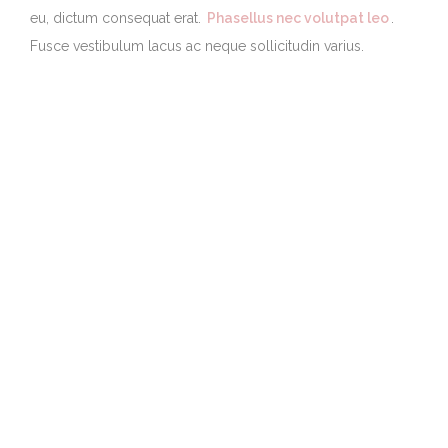
eu, dictum consequat erat.
Phasellus nec volutpat leo
.
Fusce vestibulum lacus ac neque sollicitudin varius.
CATANIS THEMES
MULTIPURPOSE
ONELOVE
WEDDING
PREV POST
NEXT POST
LEAVE A REPLY