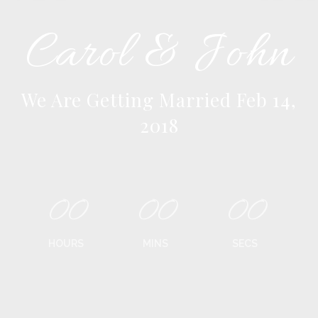
Carol & John
We Are Getting Married Feb 14,
2018
00
00
00
HOURS
MINS
SECS