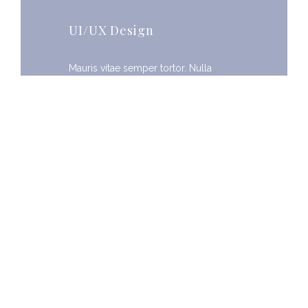
UI/UX Design
Mauris vitae semper tortor. Nulla
facilisi. Ut non arcu ullamcorper,
aliquet nisi vel, vulputate quam.
Maecenas bibendum gravida ipsum ut
euismod. Integer eu urna sit amet sem
rhoncus sagittis.